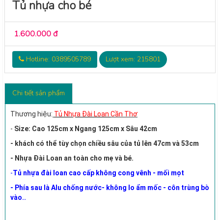
Tủ nhựa cho bé
1.600.000 đ
Hotline: 0389505789
Lượt xem: 215801
Chi tiết sản phẩm
Thương hiệu:
Tủ Nhựa Đài Loan
Cần Thơ
-
Size: Cao 125cm x Ngang 125cm x Sâu 42cm
- khách có thể tùy chọn chiều sâu của tủ lên 47cm và 53cm
- Nhựa Đài Loan an toàn cho mẹ và bé.
-
Tủ nhựa đài loan cao cấp không cong vênh - mối mọt
- Phía sau là Alu chống nước- không lo ẩm mốc - côn trùng bò
vào..