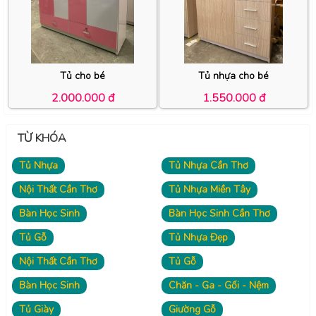
Tủ cho bé
Tủ nhựa cho bé
2.000.000 đ
1.550.000 đ
TỪ KHÓA
Tủ Nhựa
Tủ Nhựa Cần Thơ
Nội Thất Cần Thơ
Tủ Nhựa Miền Tây
Bàn Học Sinh
Bàn Học Sinh Cần Thơ
Tủ Gỗ
Tủ Nhựa Đẹp
Nội Thất Cần Thơ
Tủ Gỗ
Bàn Học Sinh
Chăn - Ga - Gối - Nệm
Tủ Giày
Giường Gỗ