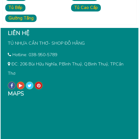
Tủ Bếp
Tủ Cao Cấp
Giường Tầng
LIÊN HỆ
TỦ NHỰA CẦN THƠ- SHOP ĐỖ HẰNG
Hotline:
038-950-5789
ĐC: 206 Bùi Hữu Nghĩa, P.Bình Thuỷ, Q.Binh Thuỷ, TP.Cần
Thơ
MAPS