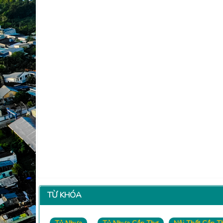
TỪ KHÓA