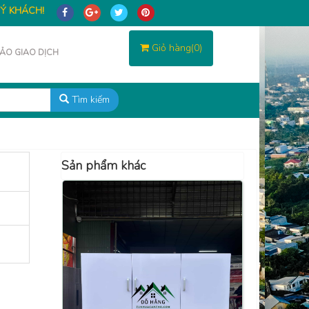
HÁCH! CẢM ƠN QUÝ KHÁCH ĐÃ GHÉ THĂM VÀ ỦNG HỘ SẢN PHẨM C
Giỏ hàng(0)
ẢO GIAO DỊCH
Tìm kiếm
Sản phẩm khác