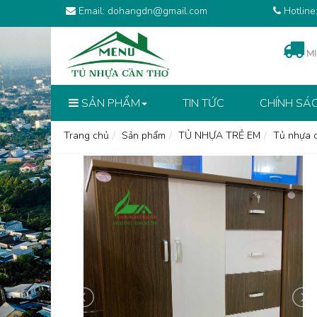
Email: dohangdn@gmail.com
Hotline
MI
SẢN PHẨM
TIN TỨC
CHÍNH SÁ
Trang chủ
Sản phẩm
TỦ NHỰA TRẺ EM
Tủ nhựa 