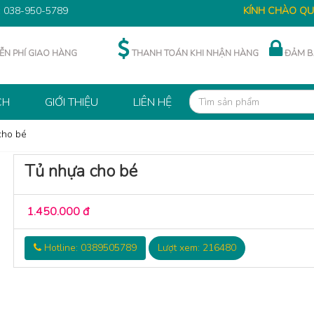
:
038-950-5789
KÍNH CHÀO QUÝ K
ỄN PHÍ GIAO HÀNG
THANH TOÁN KHI NHẬN HÀNG
ĐẢM B
CH
GIỚI THIỆU
LIÊN HỆ
cho bé
Tủ nhựa cho bé
1.450.000 đ
Hotline: 0389505789
Lượt xem: 216480