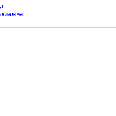
mọt
 trùng bò vào..