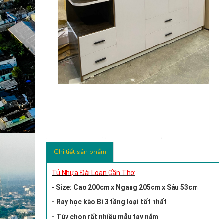
Chi tiết sản phẩm
Tủ Nhựa Đài Loan
Cần Thơ
-
Size: Cao 200cm x Ngang 205cm x Sâu 53cm
- Ray học kéo Bi 3 tầng loại tốt nhất
- Tùy chọn rất nhiều mẫu tay nắm