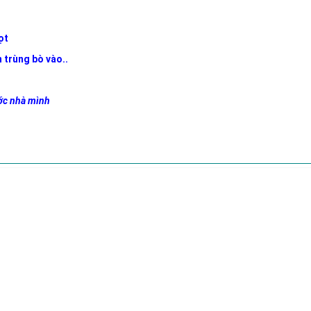
mọt
 trùng bò vào..
ước nhà mình