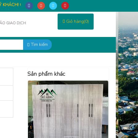
ÁCH! CẢM ƠN QUÝ KHÁCH ĐÃ GHÉ THĂM VÀ ỦNG HỘ SẢN PHẨM C
Giỏ hàng(0)
O GIAO DỊCH
Tìm kiếm
Sản phẩm khác