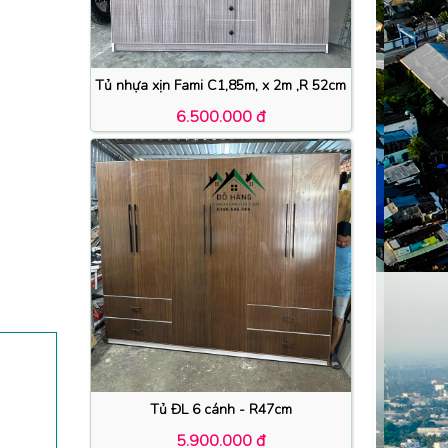
Tủ nhựa xịn Fami C1,85m, x 2m ,R 52cm
6.500.000 đ
Tủ ĐL 6 cánh - R47cm
5.900.000 đ