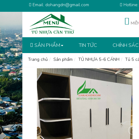
Email: dohangdn@gmail.com
Hotline
MIỄN
SẢN PHẨM
TIN TỨC
CHÍNH SÁ
Trang chủ
Sản phẩm
TỦ NHỰA 5-6 CÁNH
Tủ 5 c