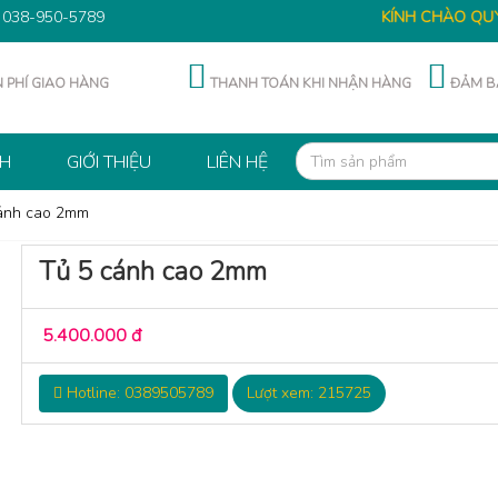
:
038-950-5789
KÍNH CHÀO QUÝ KH
 PHÍ GIAO HÀNG
THANH TOÁN KHI NHẬN HÀNG
ĐẢM BẢ
CH
GIỚI THIỆU
LIÊN HỆ
ánh cao 2mm
Tủ 5 cánh cao 2mm
5.400.000 đ
Hotline: 0389505789
Lượt xem: 215725